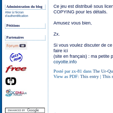
Ce jeu est distribué sous lice
Administration du blog
COPYING pour les détails.
Aller à l'écran
d'authentification
Amusez vous bien,
Pétitions
Zx.
Partenaires
Si vous voulez discuter de ce
faire ici
(site en français) : ma petite
coyotte.info
Posté par zx-81 dans
The Ur-Qu
View as PDF:
This entry
|
This 