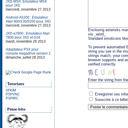
JXD-MSX: Emulateur MSX
pour JXD
mercredi, novembre 27 2013
Android-A5200 : Emulateur
Atari 800/130/5200 pour JXD
mercredi, novembre 27 2013
Enclosing asterisks mar
JXD-a7800 : Emulateur Atari
via _word_.
7800 pour JXD et G18
Standard emoticons like 
mardi, novembre 26 2013
To prevent automatted 
Adaptateur PSX pour
string you see in the im
console megadrive version 2
strings match, your com
dimanche, juillet 28 2013
browser supports and a
verified correctly.
Enter the string from t
Tutoriaux
AFKIM
Enregistrer ses info
PSPVNC
PSPIRC
Souscrire à ce billet
Pense-bête