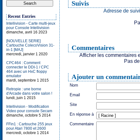
Suivis
Adresse de suivi
Recent Entries
Pa
Intellivision - Carte multi-jeux
pour Console Intellivision
dimanche, avril 16 2023
[NOUVELLE SERIE]
Cartouche ColecoVision 31-
Commentaires
in-1 [MAJ]
mercredi, janvier 1 2020
Afficher les commentaires e
Pas de
CPC464 : Comment
connecter le DDI-1 / CPC
464 avec un HxC floppy
Ajouter un commentai
emulator
mardi, septembre 1 2015
Nom
Retropie : une borne
d'Arcade dans votre salon !
Email
lundi, juin 1 2015
Site
Intellivision - Modification
Video pour console Secam
En réponse à
dimanche, octobre 5 2014
Commentaire
FFin1 : Cartouche 255 jeux
pour Atari 7800 et 2600
mercredi, octobre 1 2014